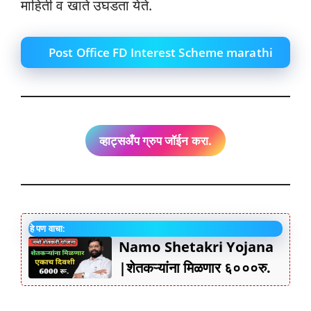
माहिती व खाते उघडता येते.
Post Office FD Interest Scheme marathi
व्हाट्सअँप ग्रुप जॉईन करा.
हे पण वाचा:
Namo Shetakri Yojana
|शेतकऱ्यांना मिळणार ६०००रु.