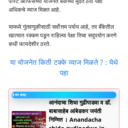
पोस्ट ऑफिसच्या योजनेत बँकेच्या मुदत ठेवी पेक्षा
अधिकचे व्याज मिळत आहे.
यामध्ये गुंतवणुकीसाठी सर्वोत्तम पर्याय आहे, तर बँकेतील
खात्यात रक्कम पडून राहिल्या पेक्षा तिचा सदुपयोग करणे
कधी फायदेशीर ठरते.
या योजनेत किती टक्के व्याज मिळते ? : येथे
पहा
हे पण वाचा:
आनंदाचा शिधा गुढीपाडवा व डॉ.
बाबासाहेब आंबेडकर जयंती
निम्मित । Anandacha