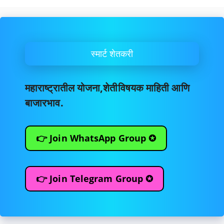
स्मार्ट शेतकरी
महाराष्ट्रातील योजना,शेतीविषयक माहिती आणि
बाजारभाव.
👉 Join WhatsApp Group ✪
👉 Join Telegram Group ✪