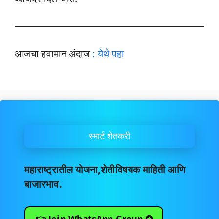
आजचा हवामान अंदाज
: येथे पहा
स्मार्ट शेतकरी
महाराष्ट्रातील योजना,शेतीविषयक माहिती आणि
बाजारभाव.
👉 Join WhatsApp Group ✪