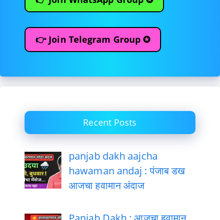
👉 Join Telegram Group ✪
Recent Posts
panjab dakh aajcha
hawaman andaj : पंजाब डख
आजचा हवामान अंदाज
Panjab Dakh : आजचा हवामान