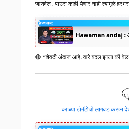
जाणवेल . पाउस काही येणार नाही त्यामुळे हरभर
हे पण वाचा:
Hawaman andaj : आजच
🔴 *शेवटी अंदाज आहे. वारे बदल झाला की वेळ
काळ्या टोमॅटोची लागवड करून देश
हे पण वाचा: