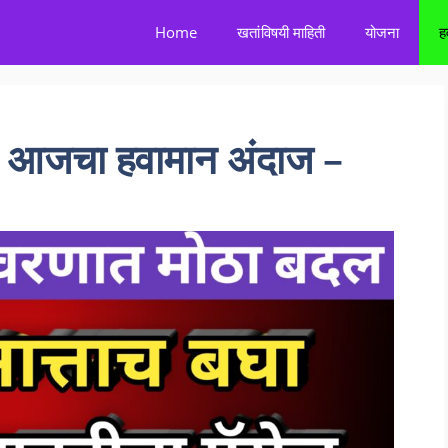
Home
खतांविषयी माहिती
योजना
ह
आजचा हवामान अंदाज –