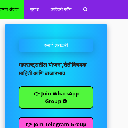
वामान अंदाज
जुगाड
काहीतरी नवीन
स्मार्ट शेतकरी
महाराष्ट्रातील योजना,शेतीविषयक
माहिती आणि बाजारभाव.
👉 Join WhatsApp
Group ✪
👉 Join Telegram Group