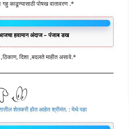
ा गहु काढूण्यासाठी पोषख वातावरण .*
ा हवामान अंदाज – पंजाब डख
 ,ठिकाण, दिशा ,बदलते माहीत असावे.*
ातील शेतकरी होत आहेत श्रीमंत. : येथे पहा