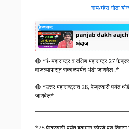
गाय/म्हैस गोठा यो
हे पण वाचा:
panjab dakh aajcha
अंदाज
🔴 *पं- महाराष्ट्र व दक्षिण महाराष्ट्र 27 फेब्
वाजल्यापासून सकाळपर्यत थंडी जाणवेल .*
🔴 *उत्तर महाराष्ट्रात 28, फेब्रुवारी पर्यत थं
जाणवेल*
*28 फेब्रुवारी पर्यंत हवामान कोरडे पण दिवसा