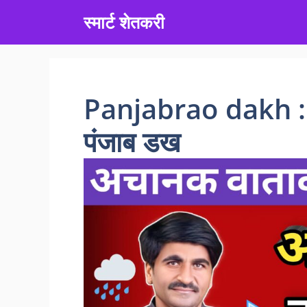
Skip
स्मार्ट शेतकरी
to
content
Panjabrao dakh : 
पंजाब डख