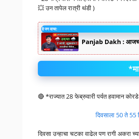
💥 उन तापेल रात्री थंडी )
हे पण वाचा:
Panjab Dakh : आजचा 
*मा
🔴 *राज्यात 28 फेब्रुवारी पर्यत हवामान कोरडे
दिवसाला 50 ते 55 ल
दिवसा उन्हाचा चटका वाढेल पण रागी अकरा च्या द