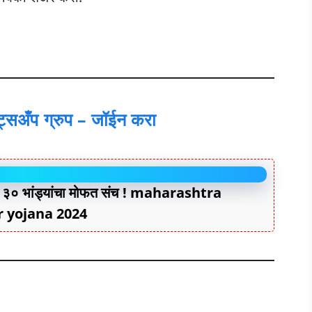
हाट्सअँप ग्रुप – जॉईन करा
– ३० भांड्यांचा मोफत संच ! maharashtra
yojana 2024