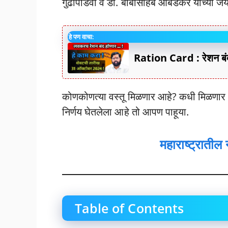
गुढीपाडवा व डॉ. बाबासाहेब आंबेडकर यांच्या जय
हे पण वाचा:
Ration Card : रेशन बंद 
कोणकोणत्या वस्तू मिळणार आहे? कधी मिळणार ?
निर्णय घेतलेला आहे तो आपण पाहूया.
महाराष्ट्रातील
Table of Contents