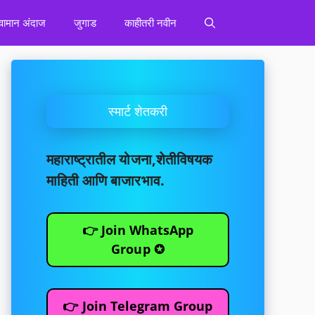
वामान अंदाज
जुगाड
काहीतरी नवीन
स्मार्ट शेतकरी
महाराष्ट्रातील योजना,शेतीविषयक
माहिती आणि बाजारभाव.
👉 Join WhatsApp
Group ✪
👉 Join Telegram Group