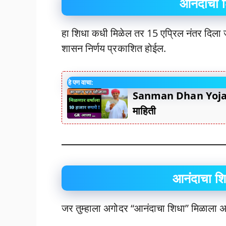
आनंदाचा 
हा शिधा कधी मिळेल तर 15 एप्रिल नंतर दिला 
शासन निर्णय प्रकाशित होईल.
हे पण वाचा:
Sanman Dhan Yojana : 
माहिती
आनंदाचा शि
जर तुम्हाला अगोदर “आनंदाचा शिधा” मिळाला अ