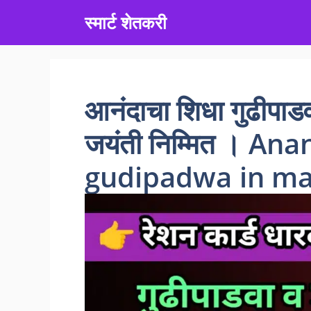
Skip
स्मार्ट शेतकरी
to
content
आनंदाचा शिधा गुढीपाडव
जयंती निम्मित । A
gudipadwa in ma