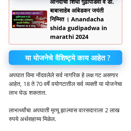
आनंदाचा शिधा गुढीपाडवा व डॉ.
बाबासाहेब आंबेडकर जयंती
निम्मित । Anandacha
shida gudipadwa in
marathi 2024
या योजनेचे वैशिष्ट्ये काय आहेत ?
अपघात विमा नोंदवलेले सर्व नागरिक हे लक्ष गट असणार
आहेत, 18 ते 70 वर्षे वयोगटातील सर्व व्यक्ती या योजनेचा
लाभ घेऊ शकतात.
लाभार्थ्यांचा अपघाती मृत्यू झाल्यास वारसदाराला 2 लाख
रुपये अर्थसहाय्य मिळेल.