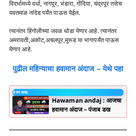
विदर्भामध्ये वर्धा, नागपूर, भंडारा, गोंदिया, चंद्रपूर तसेच
यवतमाळ नांदेड पर्यंत पाऊस येईल.
त्यानंतर हिंगोलीच्या जवळ थोडा येणार आहे. त्यानंतर
अमरावती,अकोट,अचलपूर,मुरूड या भागापर्यंत पाऊस
येणार आहे.
पुढील महिन्याचा हवामान अंदाज – येथे पहा
हे पण वाचा:
Hawaman andaj : आजचा
हवामान अंदाज – पंजाब डख