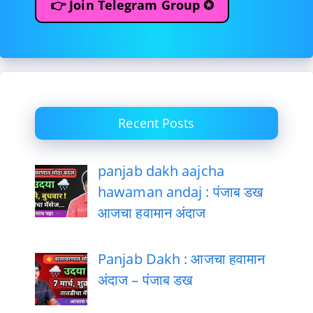
👉 Join Telegram Group ✪
Recent Posts
panjab dakh aajcha
hawaman andaj : पंजाब डख
आजचा हवामान अंदाज
Panjab Dakh : आजचा हवामान
अंदाज – पंजाब डख