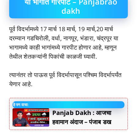
या भागात गारपीट – Panjabrao
dakh
पूर्व विदर्भामध्ये 17 मार्च 18 मार्च, 19 मार्च,20 मार्च
दरम्यान गडचिरोली, वर्धा, नागपूर, भंडारा, चंद्रपूर या
भागामध्ये काही भागांमध्ये गारपीट होणार आहे, म्हणून
तेथील शेतकऱ्यांनी पिकांची काळजी घ्यावी.
त्यानंतर तो पाऊस पूर्व विदर्भापासून पश्चिम विदर्भापर्यंत
येणार आहे.
हे पण वाचा:
Panjab Dakh : आजचा
हवामान अंदाज – पंजाब डख