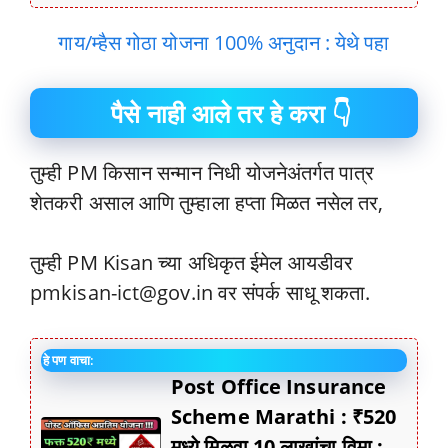
गाय/म्हैस गोठा योजना 100% अनुदान : येथे पहा
पैसे नाही आले तर हे करा 👇
तुम्ही PM किसान सन्मान निधी योजनेअंतर्गत पात्र
शेतकरी असाल आणि तुम्हाला हप्ता मिळत नसेल तर,
तुम्ही PM Kisan च्या अधिकृत ईमेल आयडीवर
pmkisan-ict@gov.in वर संपर्क साधू शकता.
हे पण वाचा:
Post Office Insurance
Scheme Marathi : ₹520
मध्ये मिळवा 10 लाखांचा विमा :