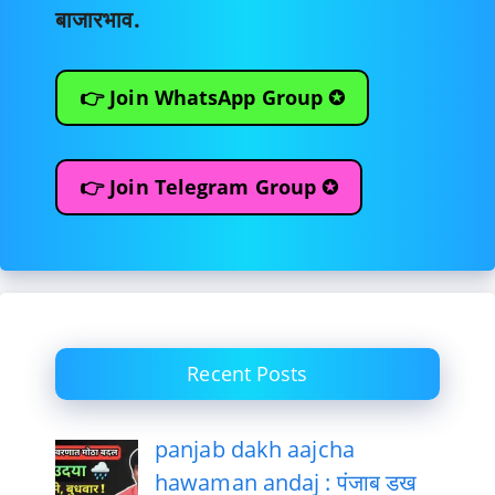
बाजारभाव.
👉 Join WhatsApp Group ✪
👉 Join Telegram Group ✪
Recent Posts
panjab dakh aajcha
hawaman andaj : पंजाब डख