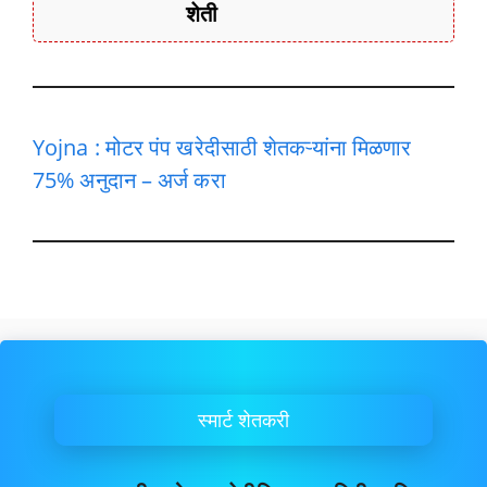
शेती
Yojna : मोटर पंप खरेदीसाठी शेतकऱ्यांना मिळणार
75% अनुदान – अर्ज करा
स्मार्ट शेतकरी