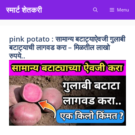
Skip
स्मार्ट शेतकरी
Menu
to
content
pink potato : सामान्य बटाट्याऐवजी गुलाबी
बटाट्याची लागवड करा – मिळतील लाखो
रुपये..