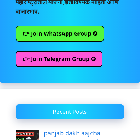
महाराष्ट्रातील योजना,शेतीविषयक माहिती आणि
बाजारभाव.
👉 Join WhatsApp Group ✪
👉 Join Telegram Group ✪
Recent Posts
panjab dakh aajcha