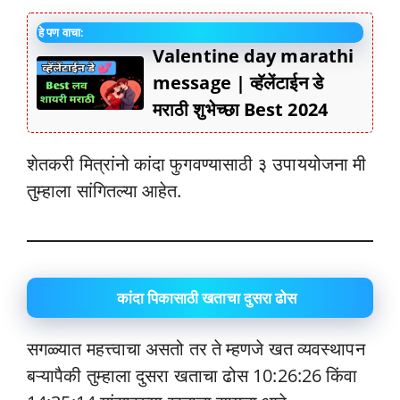
हे पण वाचा:
Valentine day marathi
message | व्हॅलेंटाईन डे
मराठी शुभेच्छा Best 2024
शेतकरी मित्रांनो कांदा फुगवण्यासाठी ३ उपाययोजना मी
तुम्हाला सांगितल्या आहेत.
कांदा पिकासाठी खताचा दुसरा ढोस
सगळ्यात महत्त्वाचा असतो तर ते म्हणजे खत व्यवस्थापन
बऱ्यापैकी तुम्हाला दुसरा खताचा ढोस 10:26:26 किंवा