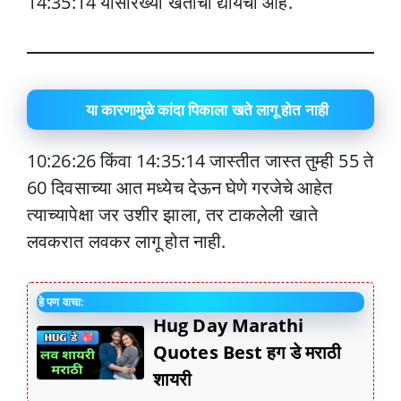
14:35:14 यांसारख्या खताचा द्यायचा आहे.
या कारणामुळे कांदा पिकाला खते लागू होत नाही
10:26:26 किंवा 14:35:14 जास्तीत जास्त तुम्ही 55 ते
60 दिवसाच्या आत मध्येच देऊन घेणे गरजेचे आहेत
त्याच्यापेक्षा जर उशीर झाला, तर टाकलेली खाते
लवकरात लवकर लागू होत नाही.
हे पण वाचा:
Hug Day Marathi
Quotes Best हग डे मराठी
शायरी