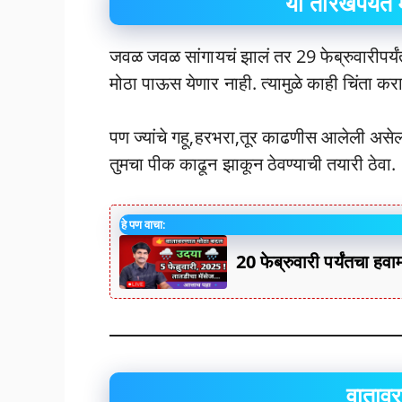
या तारखेपर्यंत
जवळ जवळ सांगायचं झालं तर 29 फेब्रुवारीपर्यंत
मोठा पाऊस येणार नाही. त्यामुळे काही चिंता क
पण ज्यांचे गहू,हरभरा,तूर काढणीस आलेली असेल त्
तुमचा पीक काढून झाकून ठेवण्याची तयारी ठेवा.
हे पण वाचा:
20 फेब्रुवारी पर्यंतचा ह
वातावर