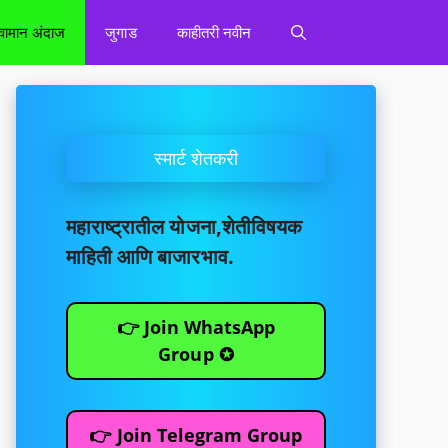
वामान अंदाज
जुगाड
काहीतरी नवीन
स्मार्ट शेतकरी
महाराष्ट्रातील योजना,शेतीविषयक
माहिती आणि बाजारभाव.
👉 Join WhatsApp
Group ✪
👉 Join Telegram Group