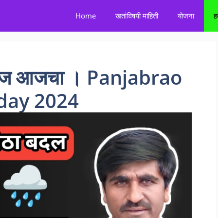
Home
खतांविषयी माहिती
योजना
ह
ंदाज आजचा । Panjabrao
day 2024