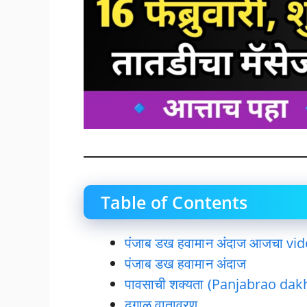
Table of Contents
पंजाब डख हवामान अंदाज आजचा vi
पंजाब डख हवामान अंदाज
पावसाची शक्यता (Panjabrao da
ढगाळ वातावरण