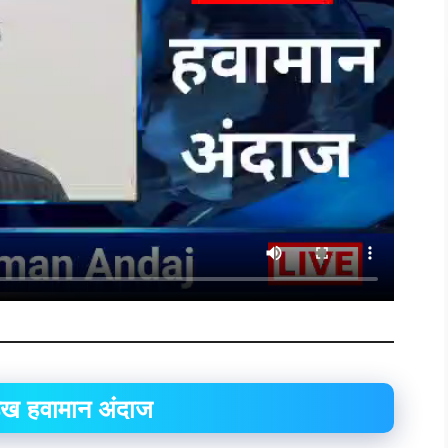
डख हवामान अंदाज