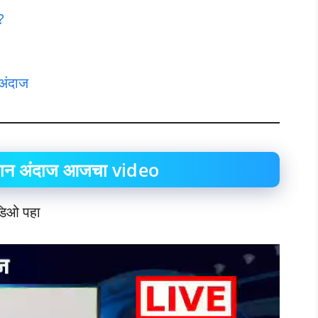
?
 अंदाज
मान अंदाज आजचा video
डिओ पहा