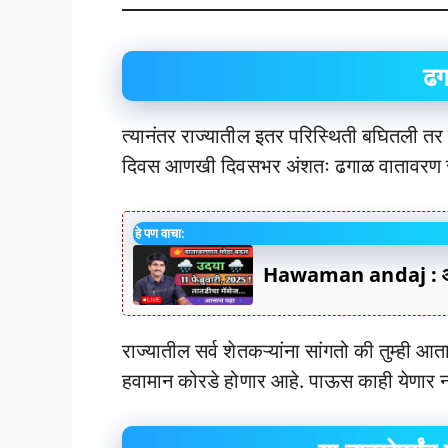
ढग
त्यानंतर राज्यातील इतर परिस्थिती बघितली तर
दिवस आणखी दिवसभर अंशतः ढगाळ वातावरण राहण
हे पण वाचा:
Hawaman andaj : आजच
राज्यातील सर्व शेतकऱ्यांना सांगतो की तुम्ही आत
हवामान कोरडे होणार आहे. पाऊस काही येणार ना