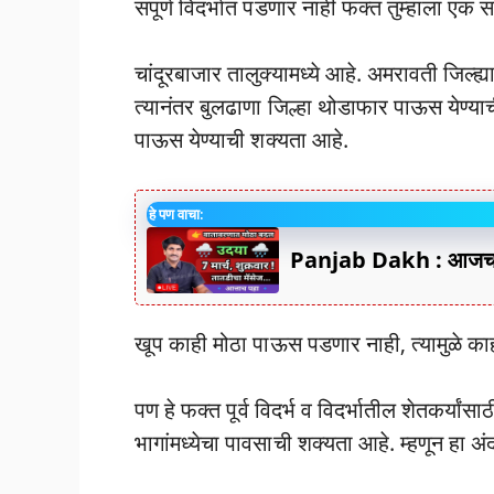
संपूर्ण विदर्भात पडणार नाही फक्त तुम्हाला एक
चांदूरबाजार तालुक्यामध्ये आहे. अमरावती जिल्
त्यानंतर बुलढाणा जिल्हा थोडाफार पाऊस येण्य
पाऊस येण्याची शक्यता आहे.
हे पण वाचा:
Panjab Dakh : आजचा 
खूप काही मोठा पाऊस पडणार नाही, त्यामुळे का
पण हे फक्त पूर्व विदर्भ व विदर्भातील शेतकर्यां
भागांमध्येचा पावसाची शक्यता आहे. म्हणून हा अंद