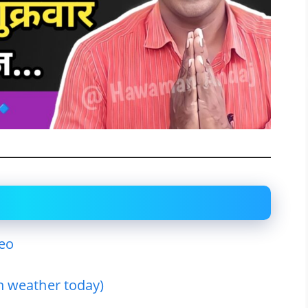
deo
kh weather today)