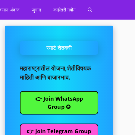
वामान अंदाज
जुगाड
काहीतरी नवीन
स्मार्ट शेतकरी
महाराष्ट्रातील योजना,शेतीविषयक
माहिती आणि बाजारभाव.
👉 Join WhatsApp
Group ✪
👉 Join Telegram Group