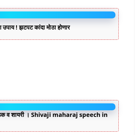
ाण उपाय ! झटपट कांदा मोठा होणार
कडक व शायरी । Shivaji maharaj speech in