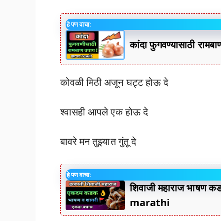
हे पण वाचा:
कांदा फुगवण्यासाठी रामब
कोवळी मिठी अजून घट्ट होऊ दे
श्वासही आपले एक होऊ दे
बावरे मन तुझ्यात गुंतू दे
हे पण वाचा:
शिवाजी महाराज भाषण 
marathi