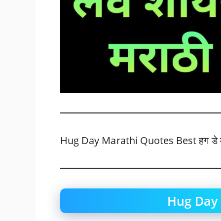
Hug Day Marathi Quotes Best हग डे मर
Hug Day