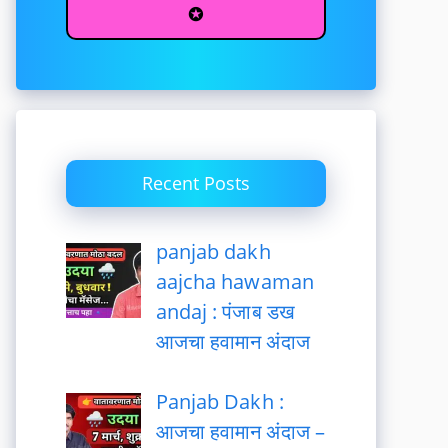
✪
Recent Posts
panjab dakh
aajcha hawaman
andaj : पंजाब डख
आजचा हवामान अंदाज
Panjab Dakh :
आजचा हवामान अंदाज –