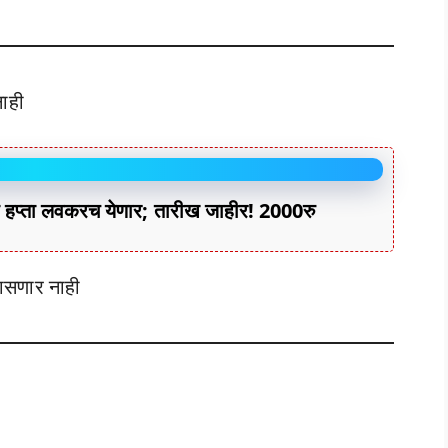
नाही
हप्ता लवकरच येणार; तारीख जाहीर! 2000रु
ासणार नाही