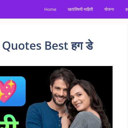
Home
खतांविषयी माहिती
योजना
ह
Quotes Best हग डे