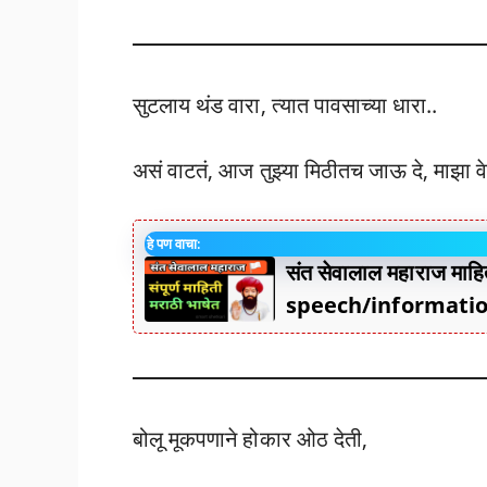
सुटलाय थंड वारा, त्यात पावसाच्या धारा..
असं वाटतं, आज तुझ्या मिठीतच जाऊ दे, माझा 
हे पण वाचा:
संत सेवालाल महाराज म
speech/informati
बोलू मूकपणाने होकार ओठ देती,