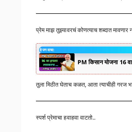
प्रेम माझ तुझ्यावरचं कोणत्याच शब्दात मावणार 
हे पण वाचा:
PM किसान योजना 16 वा 
तुला मिठीत घेताच कळत, आता त्याचीही गरज भ
स्पर्श प्रेमाचा हवाहवा वाटतो..