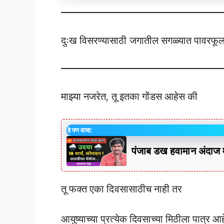
दुःख विसरण्यासाठी जगातील सगळ्यात पावरफू
माझ्या नजरेत, तू इतका गोंडस आहेस की
हे पण वाचा:
पंजाब डख हवामान अंदा
तू फक्त एका दिवसासाठीच नाही तर
आयुष्याच्या प्रत्येक दिवसाच्या मिठीला पात्र आ