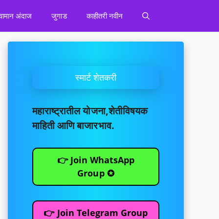
वामान अंदाज
जुगाड
काहीतरी नवीन
स्मार्ट शेतकरी
महाराष्ट्रातील योजना,शेतीविषयक
माहिती आणि बाजारभाव.
👉 Join WhatsApp
Group ✪
👉 Join Telegram Group