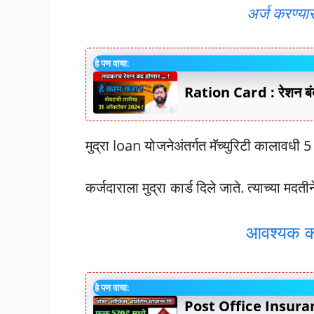
अर्ज करण्या
हे पण वाचा:
Ration Card : रेशन बंद 
मुद्रा loan योजनेअंतर्गत मॅच्युरिटी कालावधी 5 वर
कर्जदाराला मुद्रा कार्ड दिले जाते. त्याच्या मद
आवश्यक का
हे पण वाचा:
Post Office Insuran