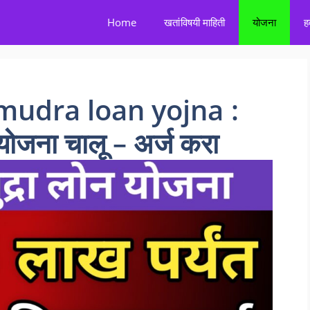
Home
खतांविषयी माहिती
योजना
ह
udra loan yojna :
ज योजना चालू – अर्ज करा