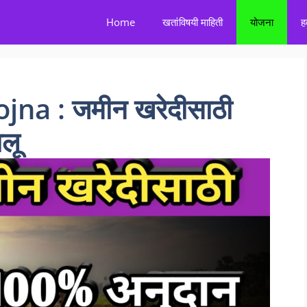
Home
खतांविषयी माहिती
योजना
ह
na : जमीन खरेदीसाठी
लू