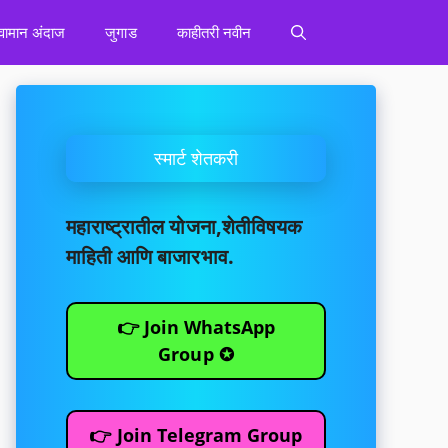
वामान अंदाज
जुगाड
काहीतरी नवीन
स्मार्ट शेतकरी
महाराष्ट्रातील योजना,शेतीविषयक
माहिती आणि बाजारभाव.
👉 Join WhatsApp
Group ✪
👉 Join Telegram Group