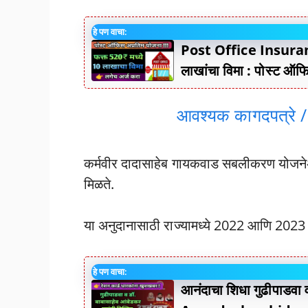
हे पण वाचा:
Post Office Insuran
लाखांचा विमा : पोस्ट ऑफ
आवश्यक कागदपत्रे / 
कर्मवीर दादासाहेब गायकवाड सबलीकरण योजनेअं
मिळते.
या अनुदानासाठी राज्यामध्ये 2022 आणि 2023
हे पण वाचा:
आनंदाचा शिधा गुढीपाडवा 