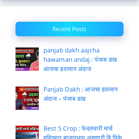
Recent Posts
panjab dakh aajcha
hawaman andaj : पंजाब डख
आजचा हवामान अंदाज
Panjab Dakh : आजचा हवामान
अंदाज – पंजाब डख
Best 5 Crop : फेब्रुवारी मार्च
महिन्यात बाजारभाव असणारी हि पिके