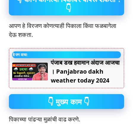
👇
आपण हे विरजण कोणत्याही पिकाला किंवा फळबागेला
देऊ शकता.
हे पण वाचा:
पंजाब डख हवामान अंदाज आजचा
। Panjabrao dakh
weather today 2024
👇 मुख्य काम 👇
पिकाच्या पांढऱ्या मुळांची वाढ करणे.