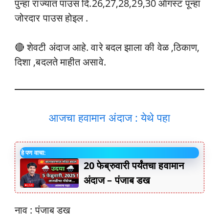
पुन्हा राज्यात पाउस दि.26,27,28,29,30 ऑगस्ट पून्हा
जोरदार पाउस होइल .
🔴 शेवटी अंदाज आहे. वारे बदल झाला की वेळ ,ठिकाण,
दिशा ,बदलते माहीत असावे.
आजचा हवामान अंदाज : येथे पहा
हे पण वाचा:
20 फेब्रुवारी पर्यंतचा हवामान
अंदाज – पंजाब डख
नाव : पंजाब डख