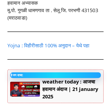
हवामान अभ्यासक
मु.पो. गुगळी धामणगाव ता . सेलू जि. परभणी 431503
(मराठवाडा)
Yojna : विहीरीसाठी 100% अनुदान – येथे पहा
हे पण वाचा:
weather today : आजचा
हवामान अंदाज | 21 january
2025