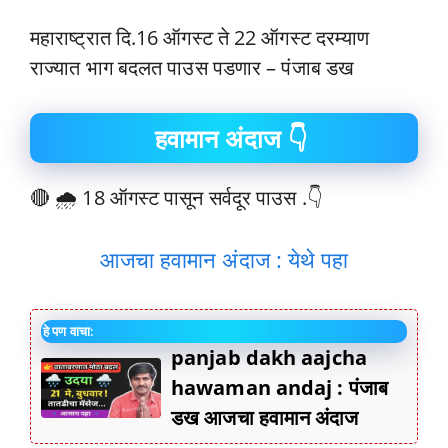
महाराष्ट्रात दि.16 ऑगस्ट ते 22 ऑगस्ट दरम्याण
राज्यात भाग बदलत पाउस पडणार – पंजाब डख
हवामान अंदाज 👇
🔴 🌧️ 18 ऑगस्ट पासून सर्वदूर पाउस .👇
आजचा हवामान अंदाज : येथे पहा
हे पण वाचा:
panjab dakh aajcha
hawaman andaj : पंजाब
डख आजचा हवामान अंदाज