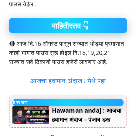
पाउस येईल .
माहितीस्तव 👇
🔴 आज दि.16 ऑगस्ट पासून राज्यात थोड्या प्रमाणात
काही भागात पाउस सुरू होइल दि.18,19,20,21
राज्यात सर्व ठिकाणी पाउस हजेरी लावणार आहे.
आजचा हवामान अंदाज : येथे पहा
हे पण वाचा:
Hawaman andaj : आजचा
हवामान अंदाज – पंजाब डख