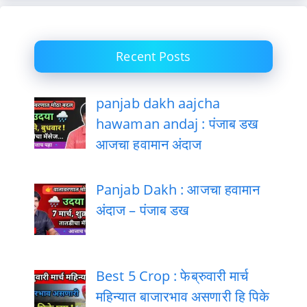
Recent Posts
panjab dakh aajcha
hawaman andaj : पंजाब डख
आजचा हवामान अंदाज
Panjab Dakh : आजचा हवामान
अंदाज – पंजाब डख
Best 5 Crop : फेब्रुवारी मार्च
महिन्यात बाजारभाव असणारी हि पिके