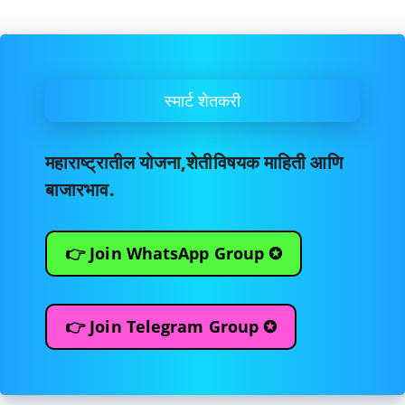
स्मार्ट शेतकरी
महाराष्ट्रातील योजना,शेतीविषयक माहिती आणि
बाजारभाव.
👉 Join WhatsApp Group ✪
👉 Join Telegram Group ✪