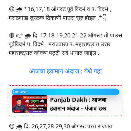
🟡 🌧️ *16,17,18 ऑगस्ट पूर्व विदर्भ व प. विदर्भ ,
मराठवाडा तुरळक ठिकाणी पाउस सुरु होइल .*👇
🔴 👉 🌧️ दि. 17,18,19,20,21,22 ऑगस्ट तो पाउस
पूर्वविदर्भ प. विदर्भ , मराठवाडा प. महाराष्ट्रात उत्तर
महाराष्ट्रात कोकण पट्टी सर्व भागात जाईल .
आजचा हवामान अंदाज : येथे पहा
हे पण वाचा:
Panjab Dakh : आजचा
हवामान अंदाज – पंजाब डख
🟡 🌧️ दि. 26,27,28 29,30 ऑगस्ट परत राज्यात