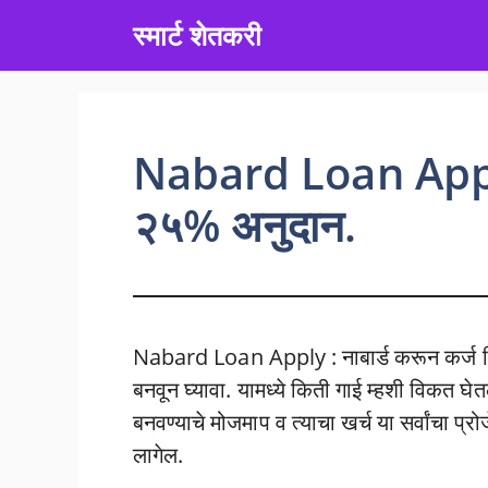
Skip
स्मार्ट शेतकरी
to
content
Nabard Loan Apply 
२५% अनुदान.
Nabard Loan Apply : नाबार्ड करून कर्ज मिळव
बनवून घ्यावा. यामध्ये किती गाई म्हशी विकत घे
बनवण्याचे मोजमाप व त्याचा खर्च या सर्वांचा प्
लागेल.