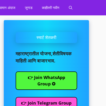
वामान अंदाज
जुगाड
काहीतरी नवीन
स्मार्ट शेतकरी
महाराष्ट्रातील योजना,शेतीविषयक
माहिती आणि बाजारभाव.
👉 Join WhatsApp
Group ✪
👉 Join Telegram Group