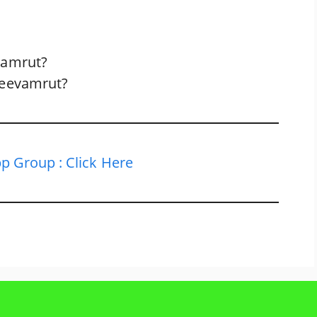
evamrut?
 Jeevamrut?
p Group : Click Here