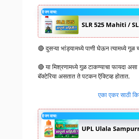
हे पण वाचा:
SLR 525 Mahiti / SLR 52
🔴 दुसऱ्या भांड्यामध्ये पाणी घेऊन त्यामध्ये गूळ 
🔴 या मिश्रणामध्ये गुळ टाकण्याचा फायदा असा ह
बॅक्टेरिया असतात ते पटकन ऍक्टिव्ह होतात.
एका एकर साठी किती
हे पण वाचा:
UPL Ulala Sampurn Ma