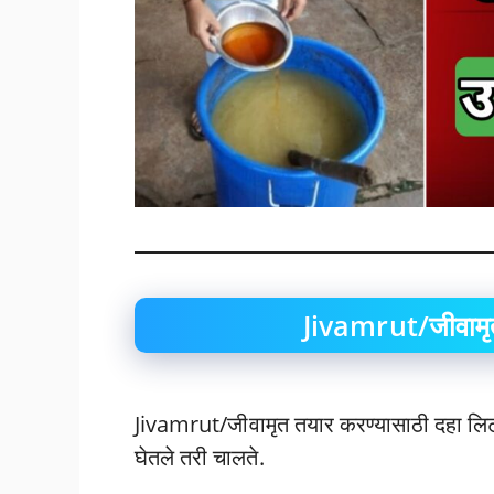
Jivamrut/जीवामृत
Jivamrut/जीवामृत तयार करण्यासाठी दहा लिटर ग
घेतले तरी चालते.