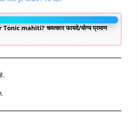
nic mahiti? चमत्कार फायदे/योग्य प्रमाण
े.
ल.