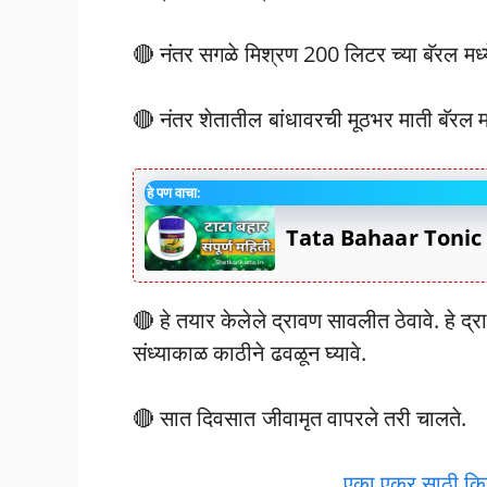
🔴 नंतर सगळे मिश्रण 200 लिटर च्या बॅरल मध्ये ट
🔴 नंतर शेतातील बांधावरची मूठभर माती बॅरल म
हे पण वाचा:
Tata Bahaar Tonic mahi
🔴 हे तयार केलेले द्रावण सावलीत ठेवावे. हे
संध्याकाळ काठीने ढवळून घ्यावे.
🔴 सात दिवसात जीवामृत वापरले तरी चालते.
एका एकर साठी किती