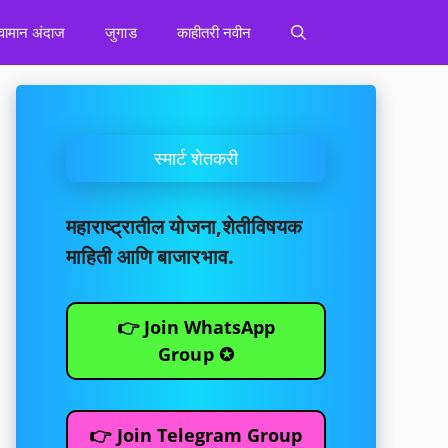
वामान अंदाज
जुगाड
काहीतरी नवीन
स्मार्ट शेतकरी
महाराष्ट्रातील योजना,शेतीविषयक
माहिती आणि बाजारभाव.
👉 Join WhatsApp
Group ✪
👉 Join Telegram Group