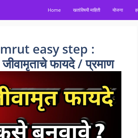
Home
खतांविषयी माहिती
योजना
ह
mrut easy step :
जीवामृताचे फायदे / प्रमाण