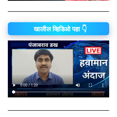
खालील व्हिडिओ पहा 👇