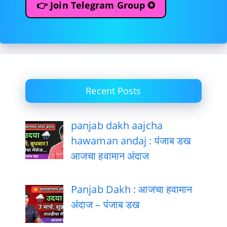
👉 Join Telegram Group ✪
Recent Posts
panjab dakh aajcha
hawaman andaj : पंजाब डख
आजचा हवामान अंदाज
Panjab Dakh : आजचा हवामान
अंदाज – पंजाब डख