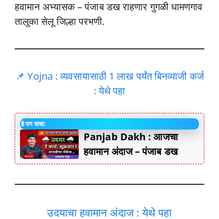
हवामान अभ्यासक – पंजाब डख राहणार गुगळी धामणगाव
तालुका सेलू जिल्हा परभणी.
📌 Yojna : व्यवसायासाठी 1 लाख पर्यंत बिनव्याजी कर्ज
: येथे पहा
हे पण वाचा:
Panjab Dakh : आजचा
हवामान अंदाज – पंजाब डख
उदयाचा हवामान अंदाज : येथे पहा