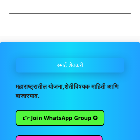
स्मार्ट शेतकरी
महाराष्ट्रातील योजना,शेतीविषयक माहिती आणि
बाजारभाव.
👉 Join WhatsApp Group ✪