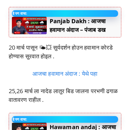
हे पण वाचा:
Panjab Dakh : आजचा
हवामान अंदाज – पंजाब डख
20 मार्च पासून 🌤️💥 सुर्यदर्शन होउन हवामान कोरडे
होण्यास सुरवात होइल .
आजचा हवामान अंदाज : येथे पहा
25,26 मार्च ला नादेड लातुर बिड जालना परभणी ढगाळ
वातावरण राहील .
हे पण वाचा:
Hawaman andaj : आजचा