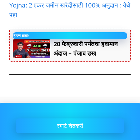
Yojna: 2 एकर जमीन खरेदीसाठी 100% अनुदान : येथे
पहा
हे पण वाचा:
20 फेब्रुवारी पर्यंतचा हवामान
अंदाज – पंजाब डख
स्मार्ट शेतकरी