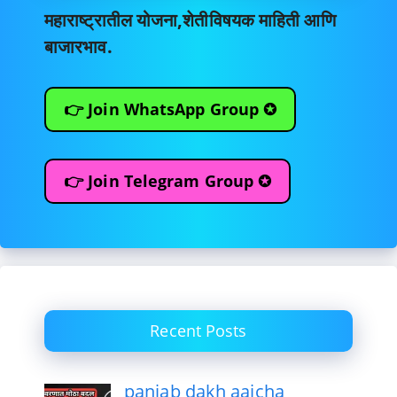
महाराष्ट्रातील योजना,शेतीविषयक माहिती आणि
बाजारभाव.
👉 Join WhatsApp Group ✪
👉 Join Telegram Group ✪
Recent Posts
panjab dakh aajcha