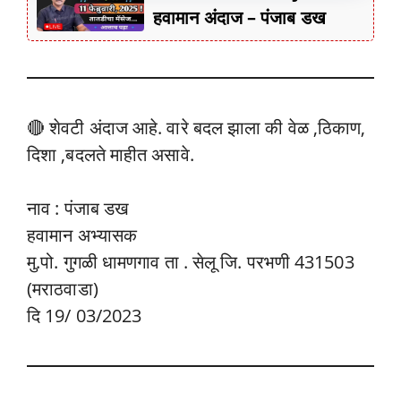
हवामान अंदाज – पंजाब डख
🔴 शेवटी अंदाज आहे. वारे बदल झाला की वेळ ,ठिकाण,
दिशा ,बदलते माहीत असावे.
नाव : पंजाब डख
हवामान अभ्यासक
मु.पो. गुगळी धामणगाव ता . सेलू जि. परभणी 431503
(मराठवाडा)
दि 19/ 03/2023