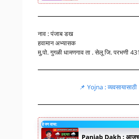
नाव : पंजाब डख
हवामान अभ्यासक
मु.पो. गुगळी धामणगाव ता . सेलू जि. परभणी 4
📌 Yojna : व्यवसायासाठी 1 
हे पण वाचा:
Panjab Dakh : आजचा 