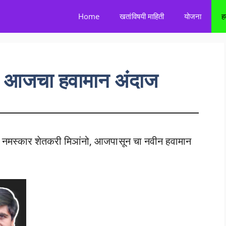
Home
खतांविषयी माहिती
योजना
ह
आजचा हवामान अंदाज
मस्कार शेतकरी मिञांनो, आजपासून चा नवीन हवामान