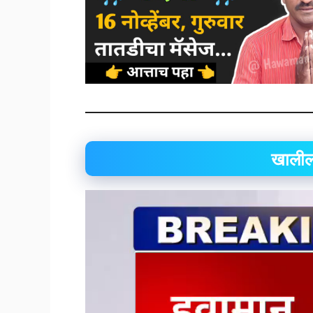
खालील