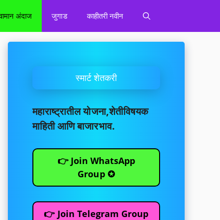
वामान अंदाज
जुगाड
काहीतरी नवीन
स्मार्ट शेतकरी
महाराष्ट्रातील योजना,शेतीविषयक
माहिती आणि बाजारभाव.
👉 Join WhatsApp
Group ✪
👉 Join Telegram Group