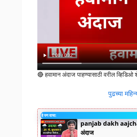
🔴 हवामान अंदाज पाहण्यासाठी वरील व्हिडिओ शे
पुढच्या महिन
हे पण वाचा:
panjab dakh aajcha
अंदाज