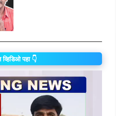
 व्हिडिओ पहा 👇