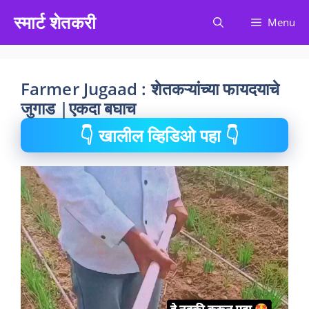
Skip
स्मार्ट शेतकरी
Menu
to
content
Farmer Jugaad : शेतकऱ्यांच्या फायदयाचे
जुगाड |एकदा बघाच
👇 खालील व्हिडिओ पहा 👇