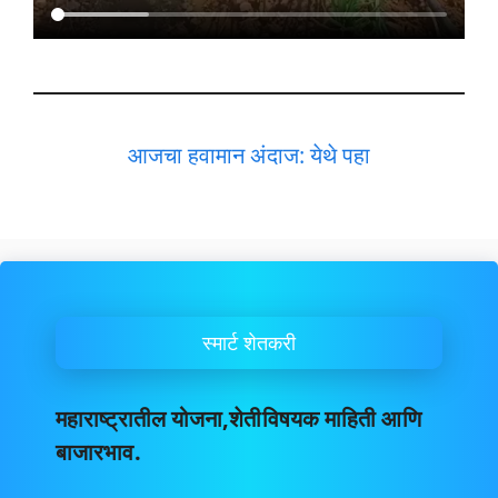
आजचा हवामान अंदाज: येथे पहा
स्मार्ट शेतकरी
महाराष्ट्रातील योजना,शेतीविषयक माहिती आणि
बाजारभाव.