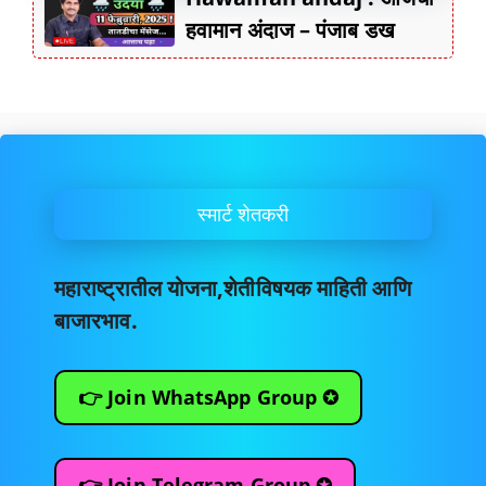
हवामान अंदाज – पंजाब डख
स्मार्ट शेतकरी
महाराष्ट्रातील योजना,शेतीविषयक माहिती आणि
बाजारभाव.
👉 Join WhatsApp Group ✪
👉 Join Telegram Group ✪