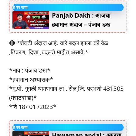
हे पण वाचा:
Panjab Dakh : आजचा
हवामान अंदाज – पंजाब डख
🔴 *शेवटी अंदाज आहे. वारे बदल झाला की वेळ
,ठिकाण, दिशा ,बदलते माहीत असावे.*
*नाव : पंजाब डख*
*हवामान अभ्यासक*
*मु.पो. गुगळी धामणगाव ता . सेलू जि. परभणी 431503
(मराठवाडा)*
*दि 18/ 01 /2023*
हे पण वाचा:
Hawaman andaj : आजचा