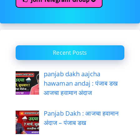
Recent Posts
panjab dakh aajcha
hawaman andaj : पंजाब डख
आजचा हवामान अंदाज
Panjab Dakh : आजचा हवामान
अंदाज – पंजाब डख