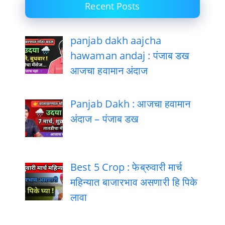
Recent Posts
panjab dakh aajcha
hawaman andaj : पंजाब डख
आजचा हवामान अंदाज
Panjab Dakh : आजचा हवामान
अंदाज – पंजाब डख
Best 5 Crop : फेब्रुवारी मार्च
महिन्यात बाजारभाव असणारी हि पिके
लावा