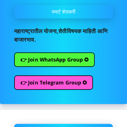
स्मार्ट शेतकरी
महाराष्ट्रातील योजना,शेतीविषयक माहिती आणि
बाजारभाव.
👉 Join WhatsApp Group ✪
👉 Join Telegram Group ✪