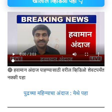
खालील व्हिडिओ पहा 👇
🔴 हवामान अंदाज पाहण्यासाठी वरील व्हिडिओ शेवटपर्यंत
नक्की पहा
पुढच्या महिन्याचा अंदाज : येथे पहा