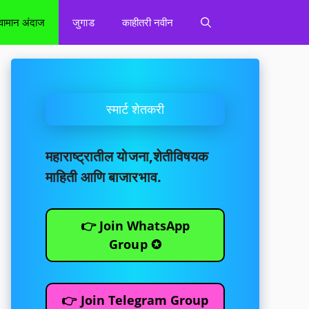
वामान अंदाज
जुगाड
काहीतरी नवीन
स्मार्ट शेतकरी
महाराष्ट्रातील योजना,शेतीविषयक
माहिती आणि बाजारभाव.
👉 Join WhatsApp
Group ✪
👉 Join Telegram Group