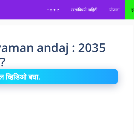
Home
खतांविषयी माहिती
योजना
ह
aman andaj : 2035
 ?
ल व्हिडिओ बघा.