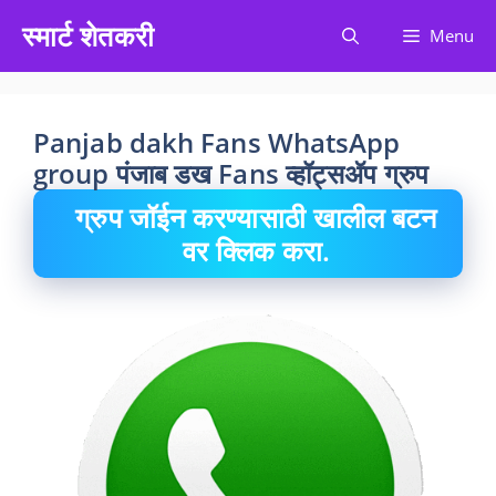
Skip
स्मार्ट शेतकरी
Menu
to
content
Panjab dakh Fans WhatsApp
group पंजाब डख Fans व्हॉट्सॲप ग्रुप
ग्रुप जॉईन करण्यासाठी खालील बटन
वर क्लिक करा.