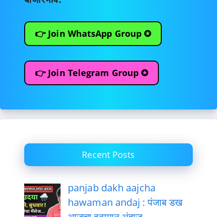
👉 Join WhatsApp Group ✪
👉 Join Telegram Group ✪
Recent Posts
panjab dakh aajcha
hawaman andaj : पंजाब डख
आजचा हवामान अंदाज