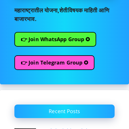
महाराष्ट्रातील योजना,शेतीविषयक माहिती आणि
बाजारभाव.
👉 Join WhatsApp Group ✪
👉 Join Telegram Group ✪
Recent Posts