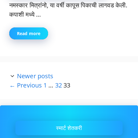
नमस्कार मित्रांनो, या वर्षी कापूस पिकाची लागवड केली.
कपाशी मध्ये …
Read more
Newer posts
Page
Page
Page
←
Previous
1
…
32
33
स्मार्ट शेतकरी