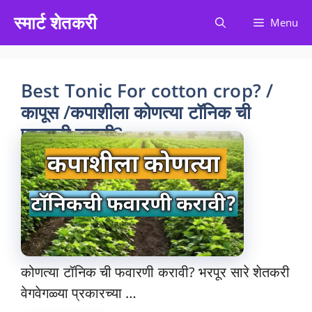
Skip
स्मार्ट शेतकरी
Menu
to
content
Best Tonic For cotton crop? /
कापूस /कपाशीला कोणत्या टॉनिक ची
फवारणी करावी?
कोणत्या टॉनिक ची फवारणी करावी? भरपूर सारे शेतकरी
वेगवेगळ्या प्रकारच्या …