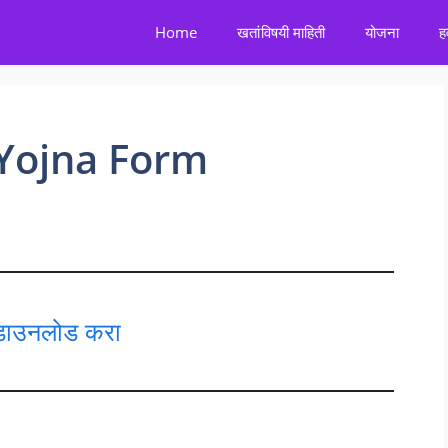
Home
खतांविषयी माहिती
योजना
ह
Yojna Form
 डाउनलोड करा