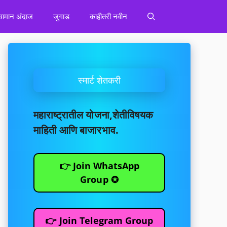
वामान अंदाज
जुगाड
काहीतरी नवीन
स्मार्ट शेतकरी
महाराष्ट्रातील योजना,शेतीविषयक
माहिती आणि बाजारभाव.
👉 Join WhatsApp
Group ✪
👉 Join Telegram Group