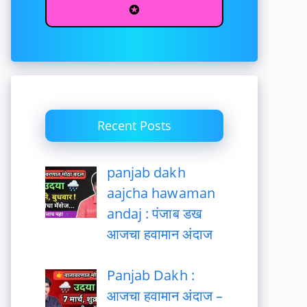
✪
Recent Posts
panjab dakh
aajcha hawaman
andaj : पंजाब डख
आजचा हवामान अंदाज
Panjab Dakh :
आजचा हवामान अंदाज –