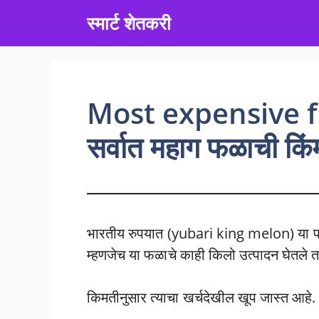
Skip
स्मार्ट शेतकरी
to
content
Most expensive fru
सर्वात महाग फळाची कि
भारतीय रुपयात (yubari king melon) या फळा
म्हणजेच या फळाचे काही किलो उत्पादन घेतले त
किमतीनुसार त्याचा खर्चदेखील खूप जास्त आहे.