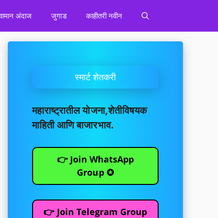
वामान अंदाज
जुगाड
काहीतरी नवीन
स्मार्ट शेतकरी
महाराष्ट्रातील योजना,शेतीविषयक
माहिती आणि बाजारभाव.
👉 Join WhatsApp
Group ✪
👉 Join Telegram Group