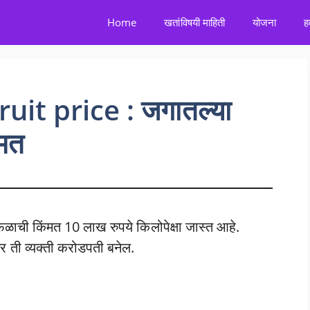
Home
खतांविषयी माहिती
योजना
ह
it price : जगातल्या
ंमत
ची किंमत 10 लाख रुपये किलोपेक्षा जास्त आहे.
र ती व्यक्ती करोडपती बनेल.