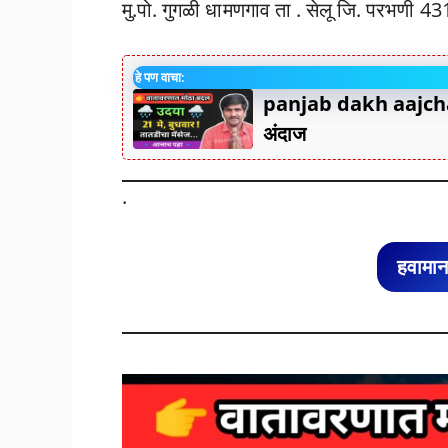
मु.पो. गुगळी धामणगाव ता . सेलू जि. परभणी 4
हे पण वाचा:
panjab dakh aajcha
अंदाज
.
हवामान