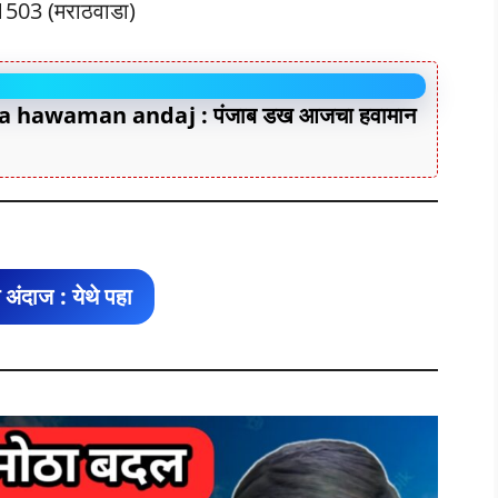
31503 (मराठवाडा)
 hawaman andaj : पंजाब डख आजचा हवामान
 अंदाज : येथे पहा