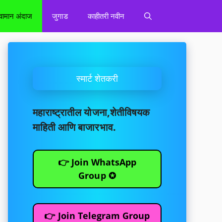
वामान अंदाज
जुगाड
काहीतरी नवीन
स्मार्ट शेतकरी
महाराष्ट्रातील योजना,शेतीविषयक
माहिती आणि बाजारभाव.
👉 Join WhatsApp
Group ✪
👉 Join Telegram Group