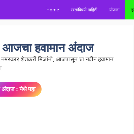
Home
खतांविषयी माहिती
योजना
ह
आजचा हवामान अंदाज
मस्कार शेतकरी मिञांनो, आजपासून चा नवीन हवामान
ा
 अंदाज : येथे पहा