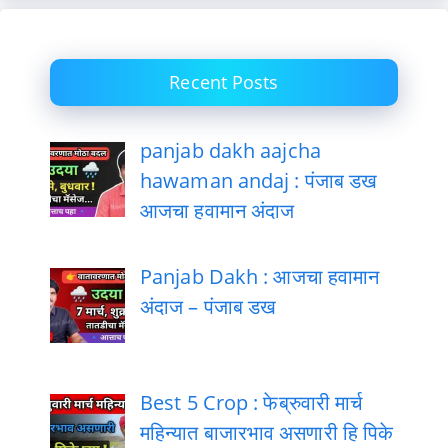
Recent Posts
panjab dakh aajcha
hawaman andaj : पंजाब डख
आजचा हवामान अंदाज
Panjab Dakh : आजचा हवामान
अंदाज – पंजाब डख
Best 5 Crop : फेब्रुवारी मार्च
महिन्यात बाजारभाव असणारी हि पिके