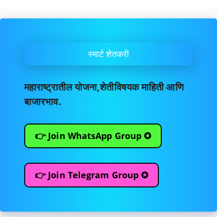
स्मार्ट शेतकरी
महाराष्ट्रातील योजना,शेतीविषयक माहिती आणि
बाजारभाव.
👉 Join WhatsApp Group ✪
👉 Join Telegram Group ✪