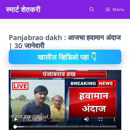
Skip
स्मार्ट शेतकरी
Menu
to
content
Panjabrao dakh : आजचा हवामान अंदाज
| 30 जानेवारी
खालील व्हिडिओ पहा 👇