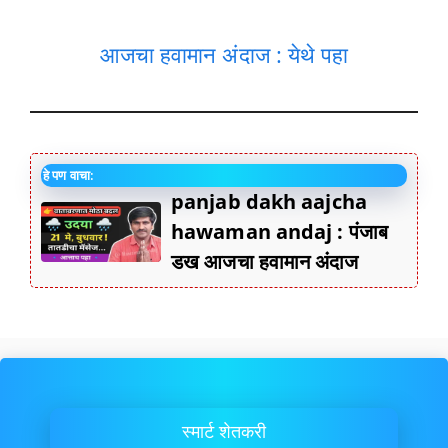
आजचा हवामान अंदाज : येथे पहा
हे पण वाचा:
panjab dakh aajcha
hawaman andaj : पंजाब
डख आजचा हवामान अंदाज
स्मार्ट शेतकरी