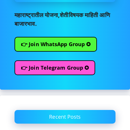
महाराष्ट्रातील योजना,शेतीविषयक माहिती आणि
बाजारभाव.
👉 Join WhatsApp Group ✪
👉 Join Telegram Group ✪
Recent Posts