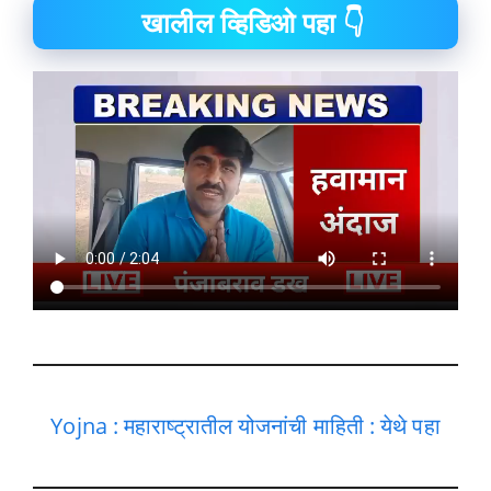
खालील व्हिडिओ पहा 👇
Yojna : महाराष्ट्रातील योजनांची माहिती : येथे पहा