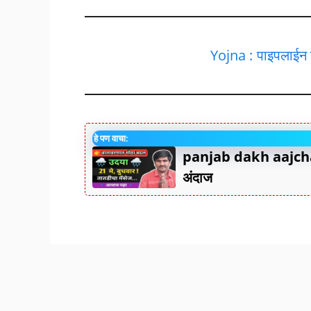
Yojna : पाइपलाईन 
हे पण वाचा:
panjab dakh aajcha
अंदाज