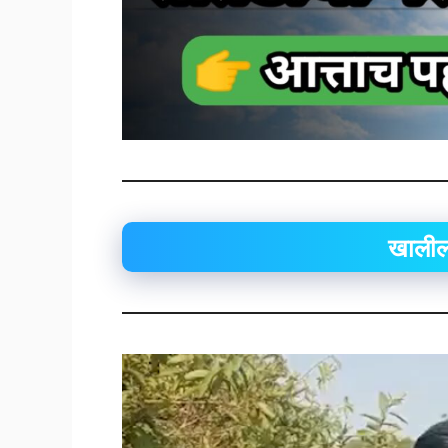
खालील