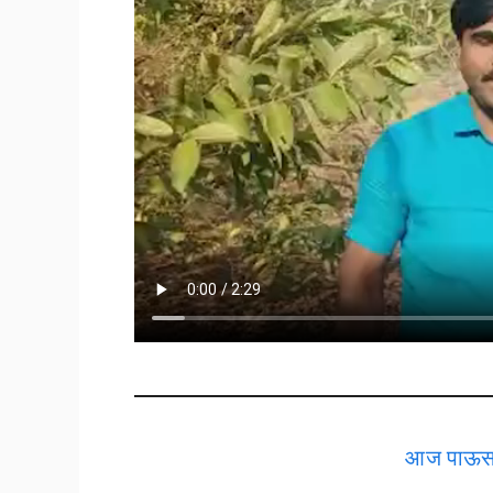
आज पाऊस य