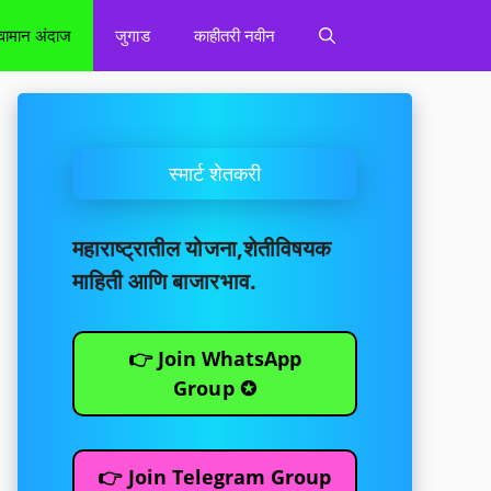
वामान अंदाज
जुगाड
काहीतरी नवीन
स्मार्ट शेतकरी
महाराष्ट्रातील योजना,शेतीविषयक
माहिती आणि बाजारभाव.
👉 Join WhatsApp
Group ✪
👉 Join Telegram Group