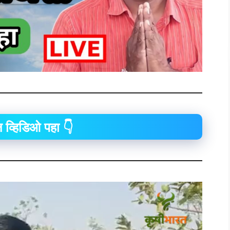
 व्हिडिओ पहा 👇