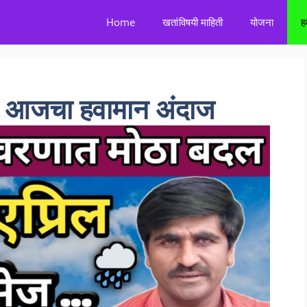
Home
खतांविषयी माहिती
योजना
ह
आजचा हवामान अंदाज