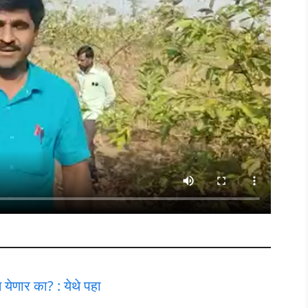
ेणार का? : येथे पहा