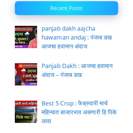
Recent Posts
panjab dakh aajcha
hawaman andaj : पंजाब डख
आजचा हवामान अंदाज
Panjab Dakh : आजचा हवामान
अंदाज – पंजाब डख
Best 5 Crop : फेब्रुवारी मार्च
महिन्यात बाजारभाव असणारी हि पिके
लावा