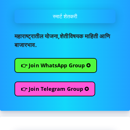
स्मार्ट शेतकरी
महाराष्ट्रातील योजना,शेतीविषयक माहिती आणि
बाजारभाव.
👉 Join WhatsApp Group ✪
👉 Join Telegram Group ✪