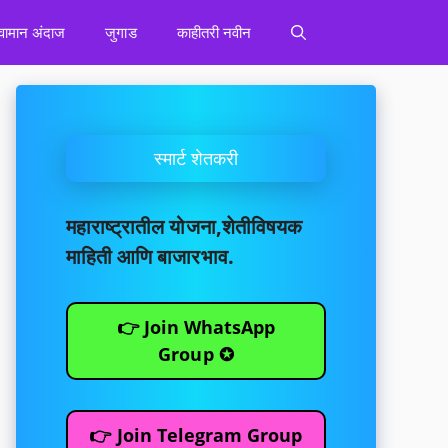
वामान अंदाज
जुगाड
काहीतरी नवीन
स्मार्ट शेतकरी
महाराष्ट्रातील योजना,शेतीविषयक
माहिती आणि बाजारभाव.
👉 Join WhatsApp
Group ✪
👉 Join Telegram Group