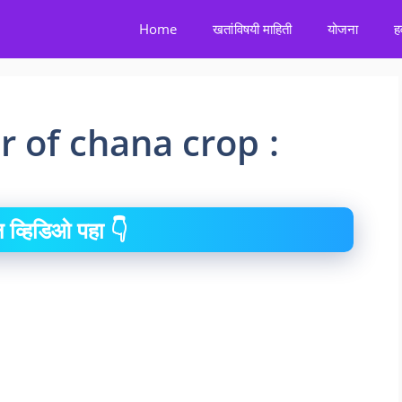
Home
खतांविषयी माहिती
योजना
ह
r of chana crop :
 व्हिडिओ पहा 👇