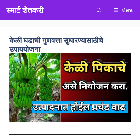
Skip
स्मार्ट शेतकरी
Menu
to
content
केळी घडाची गुणवत्ता सुधारण्यासाठीचे
उपाययोजना