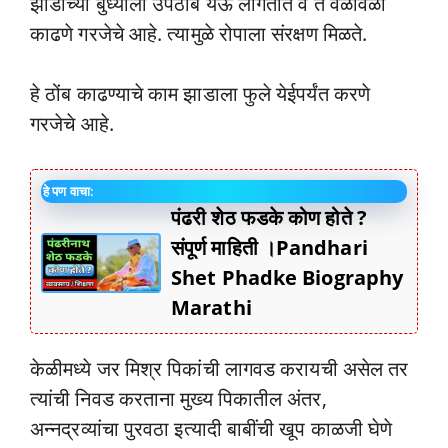
झाडाच्या बुंध्याला उपठोंब येऊ लागतात व ते वेळोवेळी
काढणे गरजेचे आहे. त्यामुळे रोपाला संरक्षण मिळते.
हे ठोंब काढण्याचे काम झाडाला फुले येईपर्यंत करणे
गरजेचे आहे.
हे पण वाचा:
पंढरी शेठ फडके कोण होते ?
संपूर्ण माहिती ।Pandhari
Shet Phadke Biography
Marathi
केळीमध्ये जर मिश्र पिकांची लागवड करायची असेल तर
त्यांची निवड करताना मुख्य पिकातील अंतर,
अन्नद्रव्यांचा पुरवठा इत्यादी बाबींची खूप काळजी घेणे