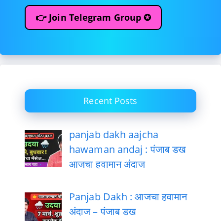
👉 Join Telegram Group ✪
Recent Posts
panjab dakh aajcha
hawaman andaj : पंजाब डख
आजचा हवामान अंदाज
Panjab Dakh : आजचा हवामान
अंदाज – पंजाब डख