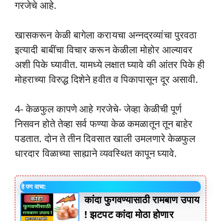
गरजेचे आहे.
खासकरून केळी बागेला करायचा अन्नद्रव्यांचा पुरवठा
इत्यादी बाबींचा विचार करून केळीला मोहोर आल्यावर
अशी पिके घ्यावीत. यामध्ये लक्षात घ्यावे की आंतर पिके ही
मोहराच्या विरुद्ध दिशेने हवीत व पिकापासून दूर असावी.
4- केळफुल कापणे आहे गरजेचे- जेव्हा केळीची पूर्ण
निसवन होते तेव्हा सर्व फण्या केळ कमळातून तून बाहेर
पडतात. दोन ते तीन दिवसात खाली उमलणारे केळफुल
धारदार विळाच्या साह्याने व्यवस्थित कापून घ्यावे.
हे पण वाचा:
कांदा फुगवण्यासाठी रामबाण उपाय
! झटपट कांदा मोठा होणार