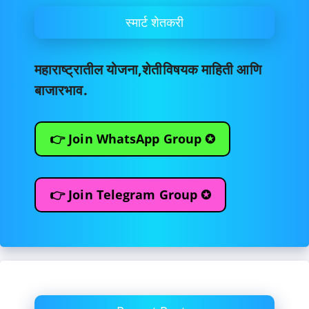
स्मार्ट शेतकरी
महाराष्ट्रातील योजना,शेतीविषयक माहिती आणि
बाजारभाव.
👉 Join WhatsApp Group ✪
👉 Join Telegram Group ✪