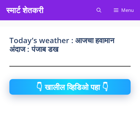
Skip
स्मार्ट शेतकरी
Menu
to
content
Today’s weather : आजचा हवामान
अंदाज : पंजाब डख
👇 खालील व्हिडिओ पहा 👇